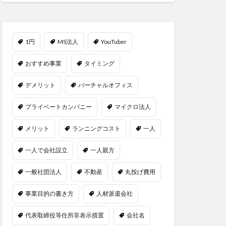
1円
MS法人
YouTuber
おすすめ事業
タイミング
デメリット
バーチャルオフィス
プライベートカンパニー
マイクロ法人
メリット
ランニングコスト
一人
一人で会社設立
一人親方
一般社団法人
不動産
丸投げ費用
事業目的の書き方
人材派遣会社
代表取締役等住所非表示措置
会社名