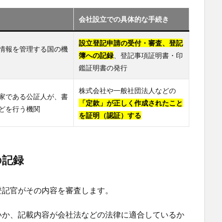
会社設立での具体的な手続き
設立登記申請の受付・審査、登記
情報を管理する国の機
簿への記録
、登記事項証明書・印
鑑証明書の発行
株式会社や一般社団法人などの
家である公証人が、書
「定款」が正しく作成されたこと
どを行う機関
を証明（認証）する
の記録
登記官がその内容を審査します。
いか、記載内容が会社法などの法律に適合しているか