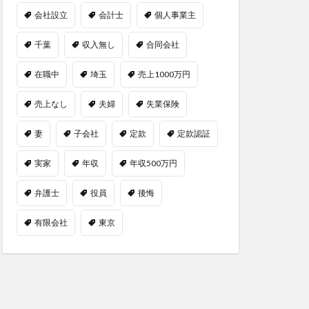
会社設立
会計士
個人事業主
千葉
収入無し
合同会社
在職中
埼玉
売上1000万円
売上なし
夫婦
失業保険
妻
子会社
定款
定款認証
実家
年収
年収500万円
弁護士
役員
後悔
有限会社
東京