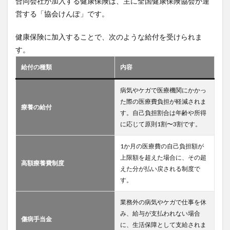
合同会社が加入する健康保険は、主に全国健康保険協会が運
営する「協会けんぽ」です。
健康保険に加入することで、次のような給付を受けられま
す。
給付の種類
内容
病気やケガで医療機関にかかっ
た際の医療費負担が軽減されま
療養の給付
す。自己負担割合は年齢や所得
に応じて原則1割〜3割です。
1か月の医療費の自己負担額が
上限額を超えた場合に、その超
高額療養費制度
えた分が払い戻される制度で
す。
業務外の病気やケガで仕事を休
み、給与が支払われない場合
傷病手当金
に、生活保障として支給されま