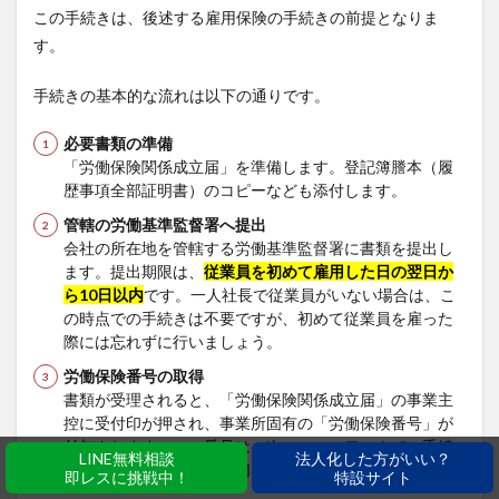
この手続きは、後述する雇用保険の手続きの前提となりま
す。
手続きの基本的な流れは以下の通りです。
必要書類の準備
「労働保険関係成立届」を準備します。登記簿謄本（履
歴事項全部証明書）のコピーなども添付します。
管轄の労働基準監督署へ提出
会社の所在地を管轄する労働基準監督署に書類を提出し
ます。提出期限は、
従業員を初めて雇用した日の翌日か
ら10日以内
です。一人社長で従業員がいない場合は、こ
の時点での手続きは不要ですが、初めて従業員を雇った
際には忘れずに行いましょう。
労働保険番号の取得
書類が受理されると、「労働保険関係成立届」の事業主
控に受付印が押され、事業所固有の「労働保険番号」が
付与されます。この番号は、次のハローワークでの手続
LINE無料相談
法人化した方がいい？
きに必要となるため、大切に保管してください。
即レスに挑戦中！
特設サイト