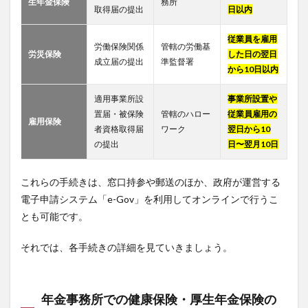
生年金保険
務所
取得届の提出
日以内
従業員を雇用
労働保険関係
管轄の労働基
労災保険
した日の翌日
成立届の提出
準監督署
から10日以内
適用事業所設
事業所設置や
置届・被保険
管轄のハロー
従業員雇用の
雇用保険
者資格取得届
ワーク
翌日から10
の提出
日〜翌月10日
これらの手続きは、窓口持参や郵送のほか、政府が運営する
電子申請システム「e-Gov」を利用してオンラインで行うこ
とも可能です。
それでは、各手続きの詳細を見ていきましょう。
年金事務所での健康保険・厚生年金保険の