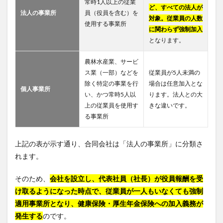
常時1人以上の従業
ど、すべての法人が
法人の事業所
員（役員を含む）を
対象。従業員の人数
使用する事業所
に関わらず強制加入
となります。
農林水産業、サービ
ス業（一部）などを
従業員が5人未満の
除く特定の事業を行
場合は任意加入とな
個人事業所
い、かつ常時5人以
ります。法人との大
上の従業員を使用す
きな違いです。
る事業所
上記の表が示す通り、合同会社は「法人の事業所」に分類さ
れます。
そのため、
会社を設立し、代表社員（社長）が役員報酬を受
け取るようになった時点で、従業員が一人もいなくても強制
適用事業所となり、健康保険・厚生年金保険への加入義務が
発生する
のです。