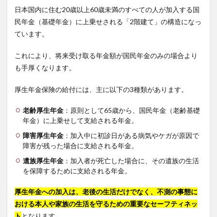
日本国内に住む20歳以上60歳未満のすべての人が加入する国
民年金（基礎年金）に上乗せされる「2階建て」の構造になっ
ています。
これにより、将来受け取る年金額が国民年金のみの場合より
も手厚くなります。
厚生年金保険の給付には、主に以下の3種類があります。
老齢厚生年金
：原則として65歳から、国民年金（老齢基礎
年金）に上乗せして支給される年金。
障害厚生年金
：加入中に初診日がある病気やケガが原因で
障害が残った場合に支給される年金。
遺族厚生年金
：加入者が死亡した場合に、その遺族の生活
を保障するために支給される年金。
厚生年金への加入は、老後の生活だけでなく、不測の事態に
おける本人や家族の生活を守るための重要なセーフティネッ
ト
となります。