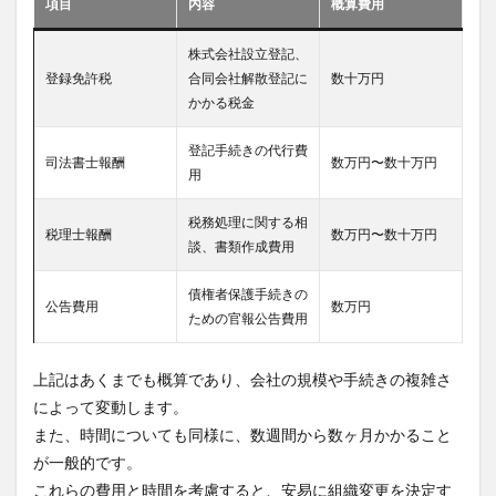
項目
内容
概算費用
株式会社設立登記、
登録免許税
合同会社解散登記に
数十万円
かかる税金
登記手続きの代行費
司法書士報酬
数万円〜数十万円
用
税務処理に関する相
税理士報酬
数万円〜数十万円
談、書類作成費用
債権者保護手続きの
公告費用
数万円
ための官報公告費用
上記はあくまでも概算であり、会社の規模や手続きの複雑さ
によって変動します。
また、時間についても同様に、数週間から数ヶ月かかること
が一般的です。
これらの費用と時間を考慮すると、安易に組織変更を決定す