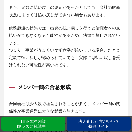
また、定款に払い戻しの規定があったとしても、会社の財産
状況によっては払い戻しができない場合もあります。
債務超過の状態では、出資の払い戻しを行うと債権者への支
払いができなくなる可能性があるため、法律で禁止されてい
ます。
つまり、事業がうまくいかず赤字が続いている場合、たとえ
定款で払い戻しが認められていても、実際には払い戻しを受
けられない可能性が高いのです。
メンバー間の合意形成
合同会社は少人数で経営されることが多く、メンバー間の関
係性が事業運営に大きな影響を与えます。
LINE無料相談
法人化した方がいい？
出資の払い戻しについても、全社員の同意が必要となるケー
即レスに挑戦中！
特設サイト
スが多く、一人でも反対すれば払い戻しは実現しません。