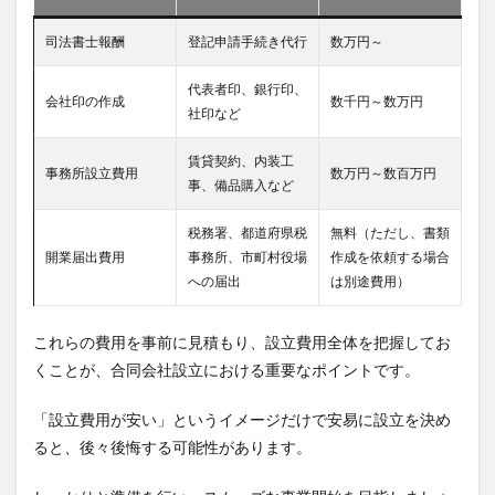
司法書士報酬
登記申請手続き代行
数万円～
代表者印、銀行印、
会社印の作成
数千円～数万円
社印など
賃貸契約、内装工
事務所設立費用
数万円～数百万円
事、備品購入など
税務署、都道府県税
無料（ただし、書類
開業届出費用
事務所、市町村役場
作成を依頼する場合
への届出
は別途費用）
これらの費用を事前に見積もり、設立費用全体を把握してお
くことが、合同会社設立における重要なポイントです。
「設立費用が安い」というイメージだけで安易に設立を決め
ると、後々後悔する可能性があります。