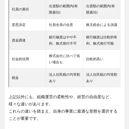
出資額の範囲内(有
出資額の範囲内(有
社員の責任
限責任)
限責任)
意思決定
社員全員の合意
株主総会による決議
銀行融資はやや不
銀行融資は比較的有
資金調達
利、株式発行不可
利、株式発行可能
株式会社に比べて低
社会的信用
比較的高い
い場合も
法人住民税の均等割
法人住民税の均等割
税金
あり
あり
上記以外にも、組織運営の柔軟性や、経営の自由度など、
様々な違いがあります。
これらの違いを踏まえ、自身の事業に最適な形態を選択する
ことが重要です。