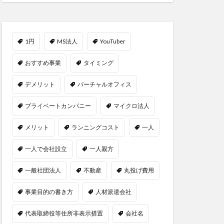
1円
MS法人
YouTuber
おすすめ事業
タイミング
デメリット
バーチャルオフィス
プライベートカンパニー
マイクロ法人
メリット
ランニングコスト
一人
一人で会社設立
一人親方
一般社団法人
不動産
丸投げ費用
事業目的の書き方
人材派遣会社
代表取締役等住所非表示措置
会社名