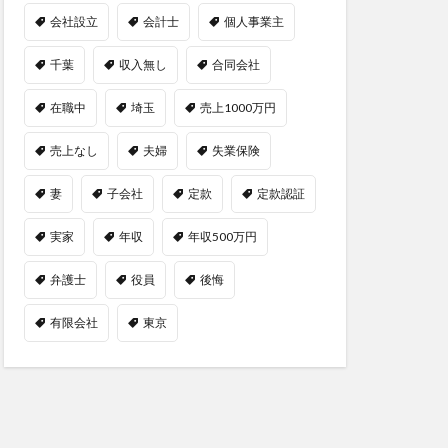
会社設立
会計士
個人事業主
千葉
収入無し
合同会社
在職中
埼玉
売上1000万円
売上なし
夫婦
失業保険
妻
子会社
定款
定款認証
実家
年収
年収500万円
弁護士
役員
後悔
有限会社
東京