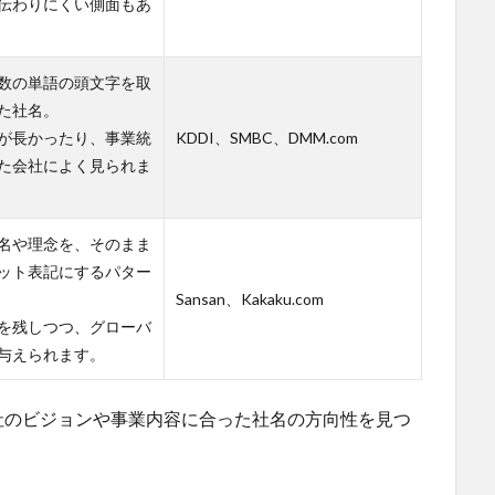
伝わりにくい側面もあ
数の単語の頭文字を取
た社名。
が長かったり、事業統
KDDI、SMBC、DMM.com
た会社によく見られま
名や理念を、そのまま
ット表記にするパター
Sansan、Kakaku.com
を残しつつ、グローバ
与えられます。
社のビジョンや事業内容に合った社名の方向性を見つ