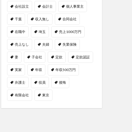
会社設立
会計士
個人事業主
千葉
収入無し
合同会社
在職中
埼玉
売上1000万円
売上なし
夫婦
失業保険
妻
子会社
定款
定款認証
実家
年収
年収500万円
弁護士
役員
後悔
有限会社
東京