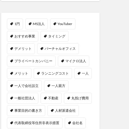
1円
MS法人
YouTuber
おすすめ事業
タイミング
デメリット
バーチャルオフィス
プライベートカンパニー
マイクロ法人
メリット
ランニングコスト
一人
一人で会社設立
一人親方
一般社団法人
不動産
丸投げ費用
事業目的の書き方
人材派遣会社
代表取締役等住所非表示措置
会社名