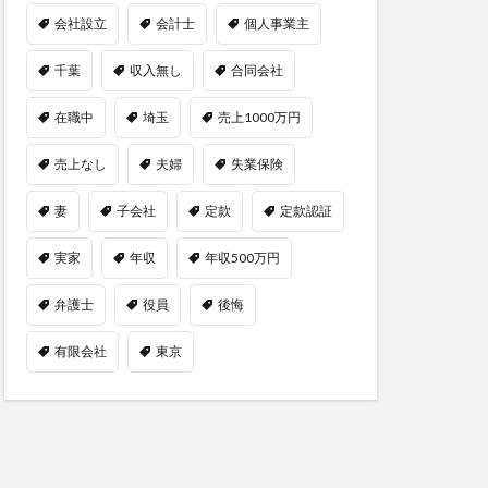
会社設立
会計士
個人事業主
千葉
収入無し
合同会社
在職中
埼玉
売上1000万円
売上なし
夫婦
失業保険
妻
子会社
定款
定款認証
実家
年収
年収500万円
弁護士
役員
後悔
有限会社
東京