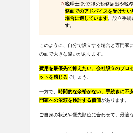
税理士:
設立後の税務届出や税
務面でのアドバイスを受けたい
場合に適しています
。設立手続
す。
このように、自分で設立する場合と専門家
の面で大きな違いがあります。
費用を最優先で抑えたい、会社設立のプロ
ットを感じる
でしょう。
一方で、
時間的な余裕がない、手続きに不
門家への依頼を検討する価値
があります。
ご自身の状況や優先順位に合わせて、最適