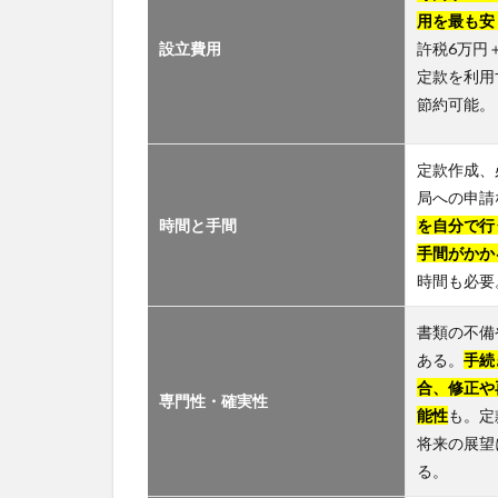
用を最も安
設立費用
許税6万円
定款を利用
節約可能。
定款作成、
局への申請
時間と手間
を自分で行
手間がかか
時間も必要
書類の不備
ある。
手続
合、修正や
専門性・確実性
能性
も。定
将来の展望
る。