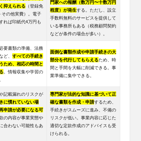
門家への報酬（数万円〜十数万円
く抑えられる
（登録免
程度）が発生
する。ただし、設立
＋その他実費）。電子
手数料無料のサービスを提供して
すれば印紙代4万円も
いる事務所もある（税務顧問契約
などが条件の場合が多い）。
必要書類の準備、法務
面倒な書類作成や申請手続きの大
など、
すべての手続き
部分を代行してもらえる
ため、時
うため、相応の時間と
間と手間を大幅に削減できる。事
る
。情報収集や学習の
業準備に集中できる。
。
や記載漏れのリスクが
専門家が法的な知識に基づいて正
きに慣れていない場
確な書類を作成・申請
するため、
再申請が必要になる可
手続きがスムーズに進み、不備の
款の内容が事業実態や
リスクが低い。事業内容に応じた
に合わない可能性もあ
適切な定款作成のアドバイスも受
けられる。