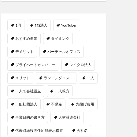
1円
MS法人
YouTuber
おすすめ事業
タイミング
デメリット
バーチャルオフィス
プライベートカンパニー
マイクロ法人
メリット
ランニングコスト
一人
一人で会社設立
一人親方
一般社団法人
不動産
丸投げ費用
事業目的の書き方
人材派遣会社
代表取締役等住所非表示措置
会社名