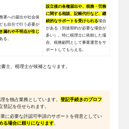
設立後の各種届出や、税務・労務
に関する相談、記帳代行など、継
務署への届出や社会保
続的なサポートを受けられる
場合
ども自分で行う必要が
がある（別途契約が必要な場合が
き漏れや不明点が生じ
多い）。特に税理士に依頼した場
ある。
合、税務顧問として事業運営をサ
ポートしてもらえる。
政書士、税理士が候補となります。
代理を独占業務としています。
登記手続きのプロフ
立登記を任せられます。
業に必要な許認可申請のサポートを得意としてい
める場合に頼りになります
。