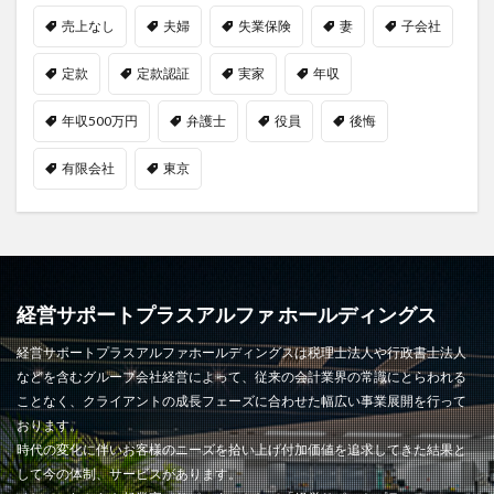
売上なし
夫婦
失業保険
妻
子会社
定款
定款認証
実家
年収
年収500万円
弁護士
役員
後悔
有限会社
東京
経営サポートプラスアルファ ホールディングス
経営サポートプラスアルファホールディングスは税理士法人や行政書士法人
などを含むグループ会社経営によって、従来の会計業界の常識にとらわれる
ことなく、クライアントの成長フェーズに合わせた幅広い事業展開を行って
おります。
時代の変化に伴いお客様のニーズを拾い上げ付加価値を追求してきた結果と
して今の体制、サービスがあります。