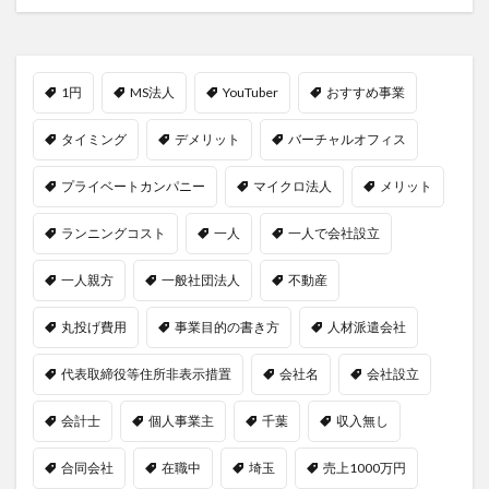
1円
MS法人
YouTuber
おすすめ事業
タイミング
デメリット
バーチャルオフィス
プライベートカンパニー
マイクロ法人
メリット
ランニングコスト
一人
一人で会社設立
一人親方
一般社団法人
不動産
丸投げ費用
事業目的の書き方
人材派遣会社
代表取締役等住所非表示措置
会社名
会社設立
会計士
個人事業主
千葉
収入無し
合同会社
在職中
埼玉
売上1000万円