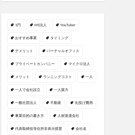
1円
MS法人
YouTuber
おすすめ事業
タイミング
デメリット
バーチャルオフィス
プライベートカンパニー
マイクロ法人
メリット
ランニングコスト
一人
一人で会社設立
一人親方
一般社団法人
不動産
丸投げ費用
事業目的の書き方
人材派遣会社
代表取締役等住所非表示措置
会社名