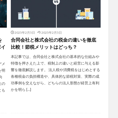
2025年2月5日
2025年2月5日
を
合同会社と株式会社の税金の違いを徹底
ポイ
比較！節税メリットはどっち？
本記事では、合同会社と株式会社の基本的な仕組みや
特徴を押さえた上で、税制上の違いと経営に与える影
デメ
響を徹底解説します。 法人税や消費税をはじめとする
を明
各種税金の負担構造や、具体的な節税対策、実際の成
向
功事例を交えながら、どちらの法人形態が経営上有利
生の
かを明ら […]
とも