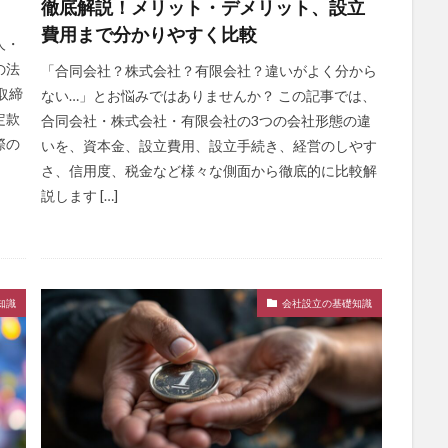
徹底解説！メリット・デメリット、設立
費用まで分かりやすく比較
人・
の法
「合同会社？株式会社？有限会社？違いがよく分から
取締
ない…」とお悩みではありませんか？ この記事では、
定款
合同会社・株式会社・有限会社の3つの会社形態の違
際の
いを、資本金、設立費用、設立手続き、経営のしやす
さ、信用度、税金など様々な側面から徹底的に比較解
説します […]
知識
会社設立の基礎知識