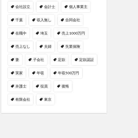
会社設立
会計士
個人事業主
千葉
収入無し
合同会社
在職中
埼玉
売上1000万円
売上なし
夫婦
失業保険
妻
子会社
定款
定款認証
実家
年収
年収500万円
弁護士
役員
後悔
有限会社
東京