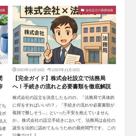
知識
会社設立の基礎知識
2025年11月10日
2025年11月10日
間
【完全ガイド】株式会社設立で法務局
抑
へ！手続きの流れと必要書類を徹底解説
株式会社の設立を決意したものの、「法務局で具体的
に何をすればいいの？」「手続きの流れや必要書類が
どち
複雑で難しそう…」といった不安を抱えていません
較ポ
か。 株式会社の設立手続きにおいて、法務局は会社の
法人
誕生を法的に認めてもらうための最終関門です。 この
両者
記事では […]
て、