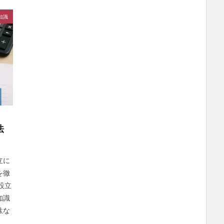
知識
法
立に
を徹
設立
知識
駄な