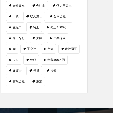
会社設立
会計士
個人事業主
千葉
収入無し
合同会社
在職中
埼玉
売上1000万円
売上なし
夫婦
失業保険
妻
子会社
定款
定款認証
実家
年収
年収500万円
弁護士
役員
後悔
有限会社
東京