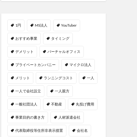
1円
MS法人
YouTuber
おすすめ事業
タイミング
デメリット
バーチャルオフィス
プライベートカンパニー
マイクロ法人
メリット
ランニングコスト
一人
一人で会社設立
一人親方
一般社団法人
不動産
丸投げ費用
事業目的の書き方
人材派遣会社
代表取締役等住所非表示措置
会社名