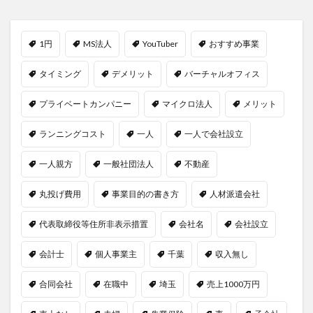
1円
MS法人
YouTuber
おすすめ事業
タイミング
デメリット
バーチャルオフィス
プライベートカンパニー
マイクロ法人
メリット
ランニングコスト
一人
一人で会社設立
一人親方
一般社団法人
不動産
丸投げ費用
事業目的の書き方
人材派遣会社
代表取締役等住所非表示措置
会社名
会社設立
会計士
個人事業主
千葉
収入無し
合同会社
在職中
埼玉
売上1000万円