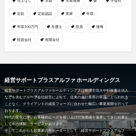
売上なし
夫婦
失業保険
妻
子会社
定款
定款認証
実家
年収
年収500万円
弁護士
役員
後悔
投資会社
有限会社
経営サポートプラスアルファ ホールディングス
経営サポートプラスアルファホールディングスは税理士法人や行政書士法人
などを含むグループ会社経営によって、従来の会計業界の常識にとらわれる
ことなく、クライアントの成長フェーズに合わせた幅広い事業展開を行って
おります。
時代の変化に伴いお客様のニーズを拾い上げ付加価値を追求してきた結果と
して今の体制、サービスがあります。
そしてこれからも起業家のサポーターとして「経営サポートプラスアルフ