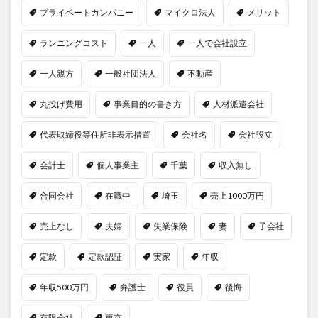
プライベートカンパニー
マイクロ法人
メリット
ランニングコスト
一人
一人で会社設立
一人親方
一般社団法人
不動産
丸投げ費用
事業目的の書き方
人材派遣会社
代表取締役等住所非表示措置
会社名
会社設立
会計士
個人事業主
千葉
収入無し
合同会社
在職中
埼玉
売上1000万円
売上なし
夫婦
失業保険
妻
子会社
定款
定款認証
実家
年収
年収500万円
弁護士
役員
後悔
有限会社
東京