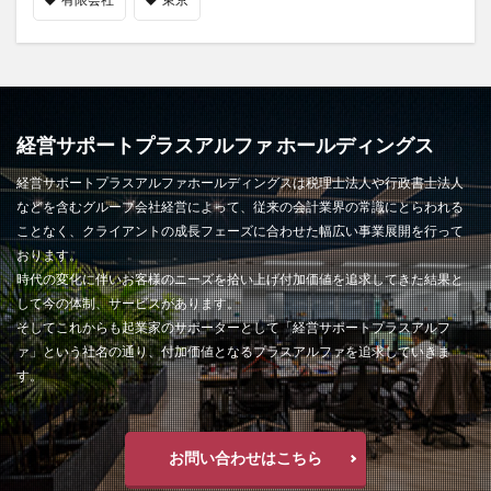
経営サポートプラスアルファ ホールディングス
経営サポートプラスアルファホールディングスは税理士法人や行政書士法人
などを含むグループ会社経営によって、従来の会計業界の常識にとらわれる
ことなく、クライアントの成長フェーズに合わせた幅広い事業展開を行って
おります。
時代の変化に伴いお客様のニーズを拾い上げ付加価値を追求してきた結果と
して今の体制、サービスがあります。
そしてこれからも起業家のサポーターとして「経営サポートプラスアルフ
ァ」という社名の通り、付加価値となるプラスアルファを追求していきま
す。
お問い合わせはこちら