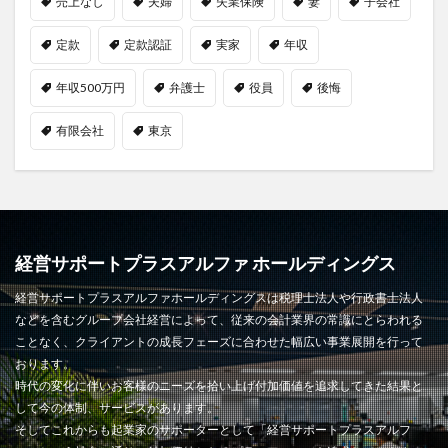
売上なし
夫婦
失業保険
妻
子会社
定款
定款認証
実家
年収
年収500万円
弁護士
役員
後悔
有限会社
東京
経営サポートプラスアルファ ホールディングス
経営サポートプラスアルファホールディングスは税理士法人や行政書士法人
などを含むグループ会社経営によって、従来の会計業界の常識にとらわれる
ことなく、クライアントの成長フェーズに合わせた幅広い事業展開を行って
おります。
時代の変化に伴いお客様のニーズを拾い上げ付加価値を追求してきた結果と
して今の体制、サービスがあります。
そしてこれからも起業家のサポーターとして「経営サポートプラスアルフ