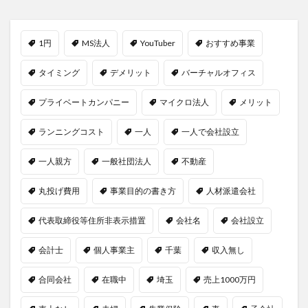
1円
MS法人
YouTuber
おすすめ事業
タイミング
デメリット
バーチャルオフィス
プライベートカンパニー
マイクロ法人
メリット
ランニングコスト
一人
一人で会社設立
一人親方
一般社団法人
不動産
丸投げ費用
事業目的の書き方
人材派遣会社
代表取締役等住所非表示措置
会社名
会社設立
会計士
個人事業主
千葉
収入無し
合同会社
在職中
埼玉
売上1000万円