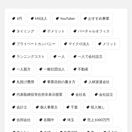
1円
MS法人
YouTuber
おすすめ事業
タイミング
デメリット
バーチャルオフィス
プライベートカンパニー
マイクロ法人
メリット
ランニングコスト
一人
一人で会社設立
一人親方
一般社団法人
不動産
丸投げ費用
事業目的の書き方
人材派遣会社
代表取締役等住所非表示措置
会社名
会社設立
会計士
個人事業主
千葉
収入無し
合同会社
在職中
埼玉
売上1000万円