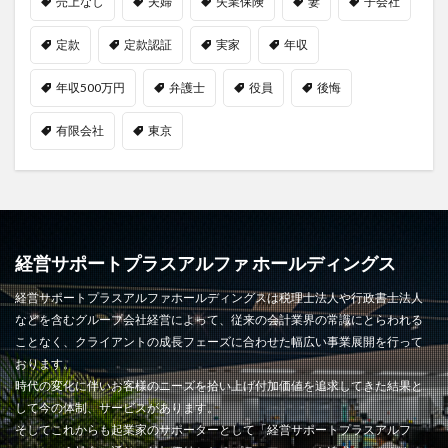
売上なし
夫婦
失業保険
妻
子会社
定款
定款認証
実家
年収
年収500万円
弁護士
役員
後悔
有限会社
東京
経営サポートプラスアルファ ホールディングス
経営サポートプラスアルファホールディングスは税理士法人や行政書士法人
などを含むグループ会社経営によって、従来の会計業界の常識にとらわれる
ことなく、クライアントの成長フェーズに合わせた幅広い事業展開を行って
おります。
時代の変化に伴いお客様のニーズを拾い上げ付加価値を追求してきた結果と
して今の体制、サービスがあります。
そしてこれからも起業家のサポーターとして「経営サポートプラスアルフ