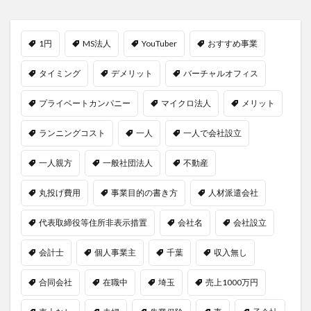
1円
MS法人
YouTuber
おすすめ事業
タイミング
デメリット
バーチャルオフィス
プライベートカンパニー
マイクロ法人
メリット
ランニングコスト
一人
一人で会社設立
一人親方
一般社団法人
不動産
丸投げ費用
事業目的の書き方
人材派遣会社
代表取締役等住所非表示措置
会社名
会社設立
会計士
個人事業主
千葉
収入無し
合同会社
在職中
埼玉
売上1000万円