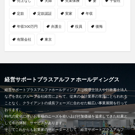
売上なし
夫婦
失業保険
妻
子会社
定款
定款認証
実家
年収
年収500万円
弁護士
役員
後悔
有限会社
東京
経営サポートプラスアルファ ホールディングス
経営サポートプラスアルファホールディングスは税理士法人や行政書士法人
などを含むグループ会社経営によって、従来の会計業界の常識にとらわれる
ことなく、クライアントの成長フェーズに合わせた幅広い事業展開を行って
おります。
時代の変化に伴いお客様のニーズを拾い上げ付加価値を追求してきた結果と
して今の体制、サービスがあります。
そしてこれからも起業家のサポーターとして「経営サポートプラスアルフ