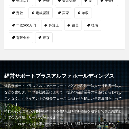
売上なし
夫婦
失業保険
妻
子会社
定款
定款認証
実家
年収
年収500万円
弁護士
役員
後悔
有限会社
東京
経営サポートプラスアルファ ホールディングス
経営サポートプラスアルファホールディングスは税理士法人や行政書士法人
などを含むグループ会社経営によって、従来の会計業界の常識にとらわれる
ことなく、クライアントの成長フェーズに合わせた幅広い事業展開を行って
おります。
時代の変化に伴いお客様のニーズを拾い上げ付加価値を追求してきた結果と
して今の体制、サービスがあります。
そしてこれからも起業家のサポーターとして「経営サポートプラスアルフ