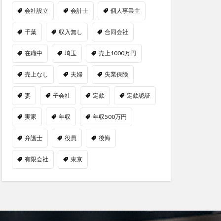
会社設立
会計士
個人事業主
千葉
収入無し
合同会社
在職中
埼玉
売上1000万円
売上なし
夫婦
失業保険
妻
子会社
定款
定款認証
実家
年収
年収500万円
弁護士
役員
後悔
有限会社
東京