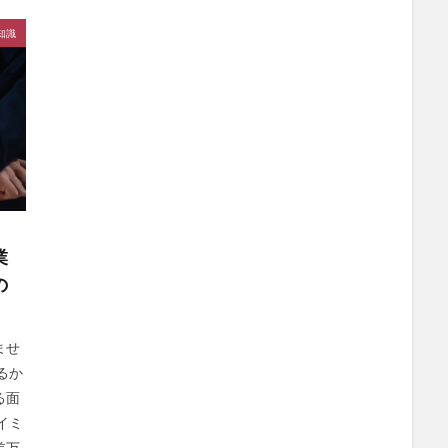
知識
業
の
ませ
るか
る面
イミ
差万