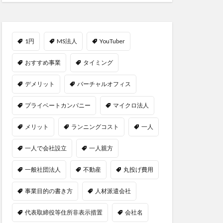
1円
MS法人
YouTuber
おすすめ事業
タイミング
デメリット
バーチャルオフィス
プライベートカンパニー
マイクロ法人
メリット
ランニングコスト
一人
一人で会社設立
一人親方
一般社団法人
不動産
丸投げ費用
事業目的の書き方
人材派遣会社
代表取締役等住所非表示措置
会社名